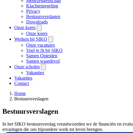
Medezeggenschap
Klachtenregeling
Privacy
Bestuursverslagen
Downloads
Onze koers
Onze koers
Werken bij SIKO
Onze vacatures
Voel je fit bij SIKO
Samen Opleiden
Samen waardevol
Onze scholen
Vakanties
Vakanties
Contact
Home
Bestuursverslagen
Bestuursverslagen
In het SIKO bestuursverslag verantwoorden we de financiën en evalue
ervaringen die ons bijzondere werk tot leven brengen.